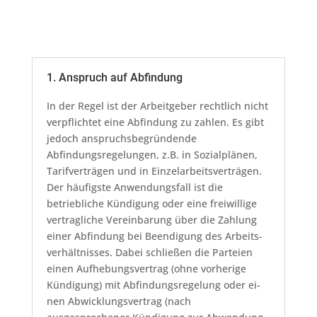
1. Anspruch auf Abfindung
In der Regel ist der Arbeitgeber rechtlich nicht
verpflichtet eine Abfindung zu zahlen. Es gibt
jedoch anspruchsbegründende
Abfindungsregelungen, z.B. in Sozialplänen,
Tarifverträgen und in Einzelarbeitsverträgen.
Der häufigste Anwendungsfall ist die
betriebliche Kündigung oder eine freiwillige
vertragliche Ver­ein­ba­rung über die Zah­lung
ei­ner Ab­fin­dung bei Be­en­di­gung des Ar­beits­
verhält­nis­ses. Dabei schließen die Parteien
einen Auf­he­bungs­ver­trag (ohne vorherige
Kündigung) mit Ab­fin­dungs­re­ge­lung oder ei­
nen Ab­wick­lungs­ver­trag (nach