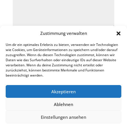
Ich stimme zu, dass meine Angaben aus dem
Zustimmung verwalten
Kontaktformular zur Beantwortung meiner Anfrage
Um dir ein optimales Erlebnis zu bieten, verwenden wir Technologien
erhoben und verarbeitet werden. Die Daten werden
wie Cookies, um Geräteinformationen zu speichern und/oder darauf
nach abgeschlossener Bearbeitung Ihrer Anfrage
zuzugreifen. Wenn du diesen Technologien zustimmst, können wir
gelöscht. Hinweis: Sie können Ihre Einwilligung jederzeit
Daten wie das Surfverhalten oder eindeutige IDs auf dieser Website
verarbeiten. Wenn du deine Zustimmung nicht erteilst oder
für die Zukunft per E-Mail an info@meyer-ra.com
zurückziehst, können bestimmte Merkmale und Funktionen
widerrufen. Detaillierte Informationen zum Umgang mit
beeinträchtigt werden.
Nutzerdaten finden Sie in unserer Datenschutzerklärung
Senden
Akzeptieren
Ablehnen
Impressum
|
Datenschutzerklärung
Einstellungen ansehen
Mit
gemacht von
redcat media
♥