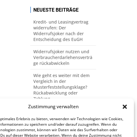
NEUESTE BEITRÄGE
Kredit- und Leasingvertrag
widerrufen: Der
Widerrufsjoker nach der
Entscheidung des EuGH
Widerrufsjoker nutzen und
Verbraucherdarlehensverträ
ge rückabwickeln
Wie geht es weiter mit dem
Vergleich in der
Musterfeststellungsklage?
Rückabwicklung oder
Zahlung.
Zustimmung verwalten
Rechtsreferendar m/w/d in
der
optimales Erlebnis zu bieten, verwenden wir Technologien wie Cookies,
Anwaltsstation/Wahlstation
nformationen zu speichern und/oder darauf zuzugreifen. Wenn du
nologien zustimmst, können wir Daten wie das Surfverhalten oder
IDs auf dieser Website verarbeiten. Wenn du deine Zustimmung nicht